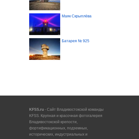
Маяк Скрыплёва
Батарея № 925
KFSS.ru
- Сайт Владивостокской команды
KFSS. Крупная и красочная фотогалерея
Владивостокской крепости,
фортификационных, подземных,
исторических, индустриальных и