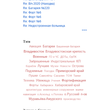
Re: В/ч 2020 (Находка)
Re: Батарея №220
Re: Форт №6
Re: Форт №6
Re: Форт №6
Re: Недостроенная больница
>>>
Тэги
Батареи
Авиация
Башенная батарея
Владивосток
Владивостокская крепость
Военные
ГО и ЧС
ДОТы, ОрПК
Заброшенные
Индустриальные
КП
Лучшее
Острова
Корабли
Музеи
Новости
Приморский край
Подземные
Поездки
Пушки
Самолёты
Сахалин
ТОФ
Танки
Фортификация
Техника
Убежища
Учения
Форты
Хабаровский край
Хабаровск
архитектура
инженерные сооружения
маяки
п-ов
о.Русский
навигация
о.Аскольд
о.Попова
Муравьёва-Амурского
производство