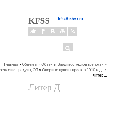
KFSS
kfss@inbox.ru
Форма
ОК
поиска
здесь
Главная
»
Объекты
»
Объекты Владивостокской крепости
»
репления, редуты, ОП
»
Опорные пункты проекта 1910 года
»
Литер Д
Литер Д