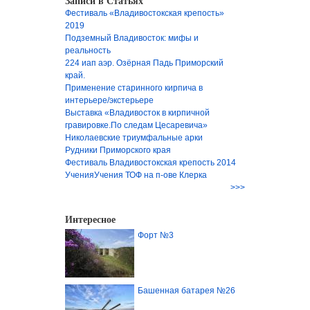
Записи в Статьях
Фестиваль «Владивостокская крепость»
2019
Подземный Владивосток: мифы и
реальность
224 иап аэр. Озёрная Падь Приморский
край.
Применение старинного кирпича в
интерьере/экстерьере
Выставка «Владивосток в кирпичной
гравировке.По следам Цесаревича»
Николаевские триумфальные арки
Рудники Приморского края
Фестиваль Владивостокская крепость 2014
Учения
Учения ТОФ на п-ове Клерка
>>>
Интересное
Форт №3
Башенная батарея №26