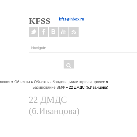
KFSS
kfss@inbox.ru
Форма
ОК
поиска
здесь
лавная
»
Объекты
»
Объекты абандона, милитария и прочее
»
Базирование ВМФ
» 22 ДМДС (б.Иванцова)
22 ДМДС
(б.Иванцова)