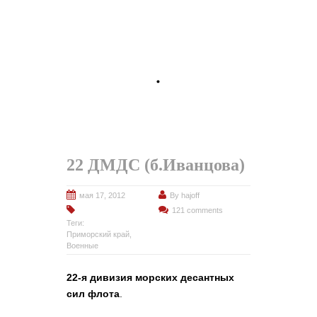
22 ДМДС (б.Иванцова)
мая 17, 2012
By
hajoff
121 comments
Теги:
Приморский край
,
Военные
22-я дивизия морских десантных
сил флота
.