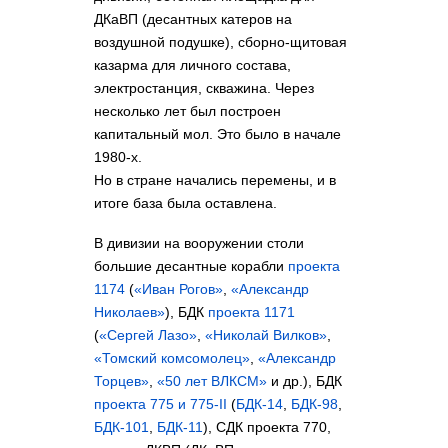
ДКаВП (десантных катеров на
воздушной подушке), сборно-щитовая
казарма для личного состава,
электростанция, скважина. Через
несколько лет был построен
капитальный мол. Это было в начале
1980-х.
Но в стране начались перемены, и в
итоге база была оставлена.
В дивизии на вооружении столи
большие десантные корабли
проекта
1174
(
«Иван Рогов»
,
«Александр
Николаев»
), БДК
проекта 1171
(
«Сергей Лазо»
,
«Николай Вилков»
,
«Томский комсомолец»
,
«Александр
Торцев»
,
«50 лет ВЛКСМ»
и др.), БДК
проекта 775 и 775-II
(
БДК-14
,
БДК-98
,
БДК-101
,
БДК-11
), СДК проекта 770,