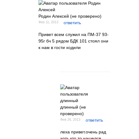
Родин Алексей (не проверено)
Фев 11, 2013
ответить
Привет всем служил на ПМ-37 93-
95г бч 5 рядом БДК 101 стоял они
к нам в гости ходили
длинный (не
проверено)
Фев 26, 2013
ответить
леха привет.очень рад
хоть кто то нашелся.