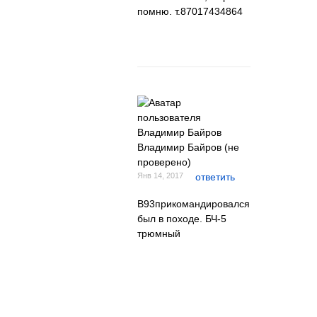
помню. т.87017434864
Владимир Байров (не
проверено)
Янв 14, 2017
ответить
В93прикомандировался
был в походе. БЧ-5
трюмный