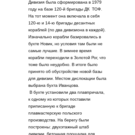
Дивизия была сформирована в 1979
году на базе 120-й бригады ДК ТОФ.
На тот момент она включала в себя
120-ю и 14-ю бригады десантных
кораблей (по два дивизиона в каждой).
Изначально корабли базировались в
бухте Новик, но условия там были не
самые лучшие. В зимнее время
корабли переходили в Золотой Рог, что
тоже было неудобно. В итоге было
принято об обустройстве новой базы
для дивизии. Местом дислокации была
выбрана бухта Иванцова.
В бухте установили два плавпричала,
к одному из которых поставили
приписанную к бригаде
плавмастерскую польского
производства. На берегу были
построены: двухэтажный штаб
дивизии, бетонная площадка для