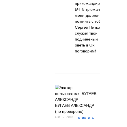
прикомандирован
БЧ -5 трюмач ты
меня должен
помнить с тобой
Сергей Пятков бч
служил твой
подчиненый
оветь в Ok
поговоримf
БУГАЕВ АЛЕКСАНДР
(не проверено)
Окт 17, 2015
ответить