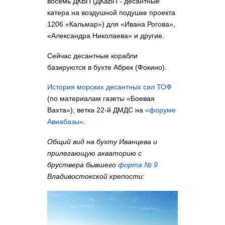
восемь ДКВП (ДКаВП - десантные
катера на воздушной подушке проекта
1206 «Кальмар») для «Ивана Рогова»,
«Александра Николаева» и другие.
Сейчас десантные корабли
базируются в бухте Абрек (Фокино).
История морских десантных сил ТОФ
(по материалам газеты «Боевая
Вахта»); ветка 22-й ДМДС на
«форуме
Авиабазы»
.
Общий вид на бухту Иванцева и
прилегающую акваторию с
бруствера бывшего
форта № 9
Владивостокской крепости
: