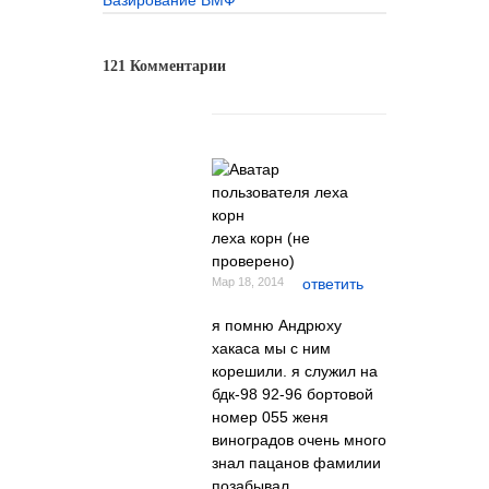
Базирование ВМФ
121 Комментарии
леха корн (не
проверено)
Мар 18, 2014
ответить
я помню Андрюху
хакаса мы с ним
корешили. я служил на
бдк-98 92-96 бортовой
номер 055 женя
виноградов очень много
знал пацанов фамилии
позабывал.