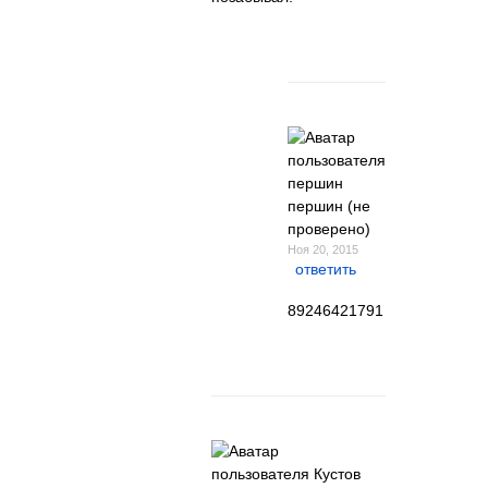
першин (не
проверено)
Ноя 20, 2015
ответить
89246421791